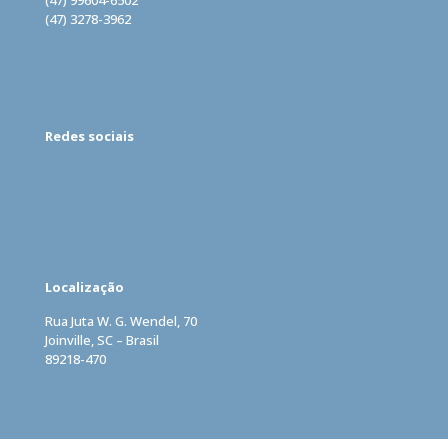
(47) 99604-6502
(47) 3278-3962
(47) 99962-0160
vendas@lomecard.com.br
Redes sociais
Facebook
Instagram
LinkedIn
Localização
Rua Juta W. G. Wendel, 70
Joinville, SC – Brasil
89218-470