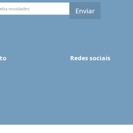
to
Redes sociais
9604-6502
Facebook
278-3962
Instagram
9962-0160
LinkedIn
s@lomecard.com.br