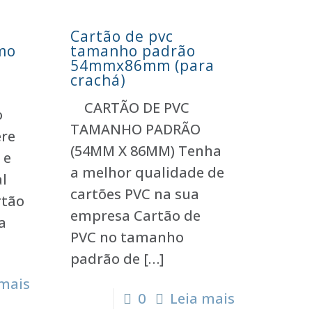
Cartão de pvc
rmo
tamanho padrão
54mmx86mm (para
crachá)
CARTÃO DE PVC
o
TAMANHO PADRÃO
ere
(54MM X 86MM) Tenha
 e
a melhor qualidade de
l
cartões PVC na sua
rtão
empresa Cartão de
a
PVC no tamanho
padrão de
[…]
 mais
0
Leia mais