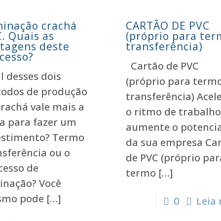
inação crachá
CARTÃO DE PVC
. Quais as
(próprio para te
tagens deste
transferência)
cesso?
Cartão de PVC
l desses dois
(próprio para term
odos de produção
transferência) Acel
crachá vale mais a
o ritmo de trabalho
a para fazer um
aumente o potencia
estimento? Termo
da sua empresa Ca
nsferência ou o
de PVC (próprio par
cesso de
termo
[…]
inação? Você
mo pode
[…]
0
Leia