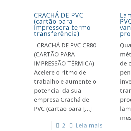
CRACHÁ DE PVC
Lam
(cartão para
PVC
impressora termo
van
transferência)
pro
CRACHÁ DE PVC CR80
Qua
(CARTÃO PARA
mét
IMPRESSÃO TÉRMICA)
de 
Acelere o ritmo de
pen
trabalho e aumente o
inv
potencial da sua
tra
empresa Crachá de
pro
PVC (cartão para
[…]
lam
mes
2
Leia mais