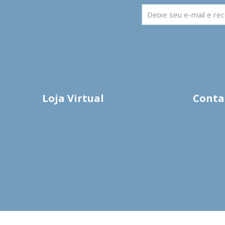
Loja Virtual
Conta
Acesse
(47) 9
(47) 3
(47) 9
venda