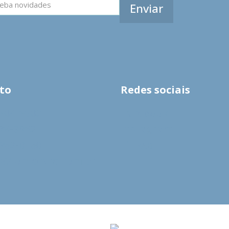
to
Redes sociais
9604-6502
Facebook
278-3962
Instagram
9962-0160
LinkedIn
s@lomecard.com.br