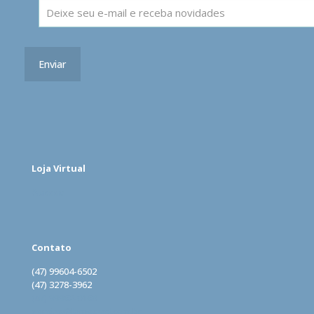
Loja Virtual
Acesse
Contato
(47) 99604-6502
(47) 3278-3962
(47) 99962-0160
vendas@lomecard.com.br