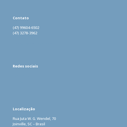
Contato
(47) 99604-6502
(47) 3278-3962
(47) 99962-0160
vendas@lomecard.com.br
Redes sociais
Facebook
Instagram
LinkedIn
Localização
Rua Juta W. G. Wendel, 70
Joinville, SC – Brasil