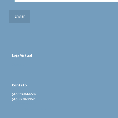
Loja Virtual
Acesse
Contato
(47) 99604-6502
(47) 3278-3962
(47) 99962-0160
vendas@lomecard.com.br