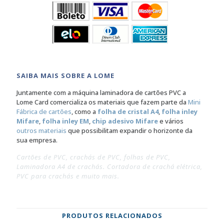
SAIBA MAIS SOBRE A LOME
Juntamente com a máquina laminadora de cartões PVC a
Lome Card comercializa os materiais que fazem parte da
Mini
Fábrica de cartões
, como a
folha de cristal A4
,
folha inley
Mifare
,
folha inley EM
,
chip adesivo Mifare
e vários
outros materiais
que possibilitam expandir o horizonte da
sua empresa.
Cartões de PVC, crachás de PVC, folhas de PVC,
Laminadora A4 de crachás. Cortadora de crachá elétrica,
PVC para crachás e muito mais.
PRODUTOS RELACIONADOS