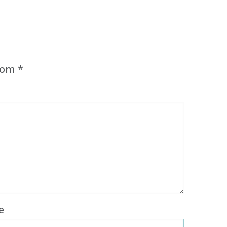
 com
*
e