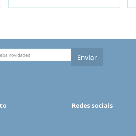
to
Redes sociais
9604-6502
Facebook
278-3962
Instagram