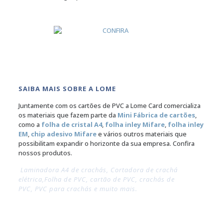
SAIBA MAIS SOBRE A LOME
Juntamente com os cartões de PVC a Lome Card comercializa
os materiais que fazem parte da
Mini Fábrica de cartões
,
como a
folha de cristal A4
,
folha inley Mifare
,
folha inley
EM
,
chip adesivo Mifare
e vários outros materiais que
possibilitam expandir o horizonte da sua empresa. Confira
nossos produtos.
Laminadora A4 de crachás, Cortadora de crachá
elétrica,
Folha de PVC, cartão de PVC, crachás de
PVC,
PVC para crachás e muito mais.