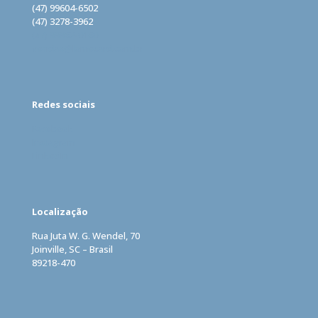
(47) 99604-6502
(47) 3278-3962
(47) 99962-0160
vendas@lomecard.com.br
Redes sociais
Facebook
Instagram
LinkedIn
Localização
Rua Juta W. G. Wendel, 70
Joinville, SC – Brasil
89218-470