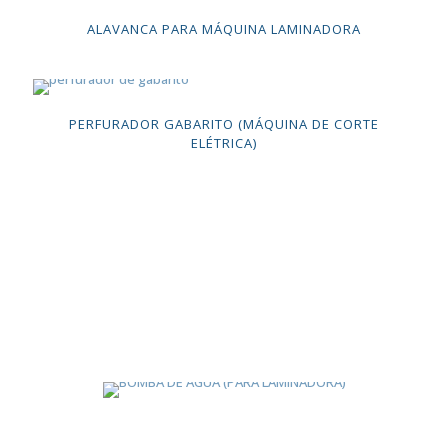
ALAVANCA PARA MÁQUINA LAMINADORA
PERFURADOR GABARITO (MÁQUINA DE CORTE
ELÉTRICA)
CONHEÇA A MINI FÁBRICA DE CARTÕES
É a oportunidade perfeita para fazer sua empresa
crescer