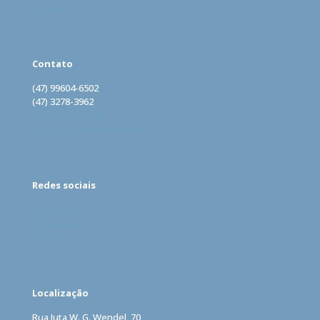
Acesse
Contato
(47) 99604-6502
(47) 3278-3962
(47) 99962-0160
vendas@lomecard.com.br
Redes sociais
Facebook
Instagram
LinkedIn
Localização
Rua Juta W. G. Wendel, 70