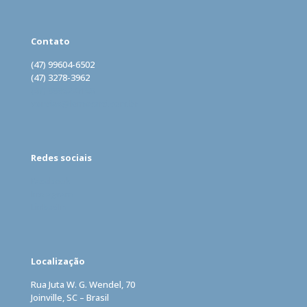
Contato
(47) 99604-6502
(47) 3278-3962
(47) 99962-0160
vendas@lomecard.com.br
Redes sociais
Facebook
Instagram
LinkedIn
Localização
Rua Juta W. G. Wendel, 70
Joinville, SC – Brasil