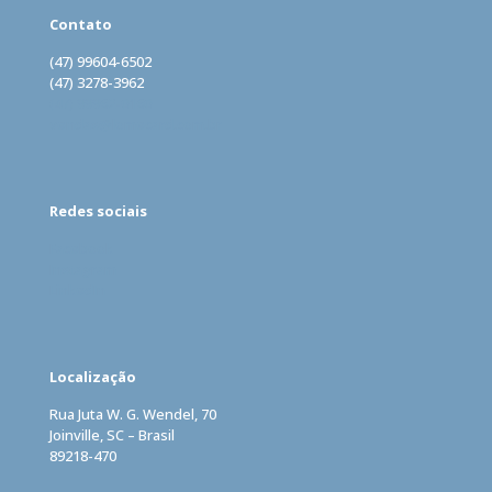
Contato
(47) 99604-6502
(47) 3278-3962
(47) 99962-0160
vendas@lomecard.com.br
Redes sociais
Facebook
Instagram
LinkedIn
Localização
Rua Juta W. G. Wendel, 70
Joinville, SC – Brasil
89218-470