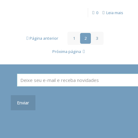
0
Leia mais
Página anterior
1
2
3
Próxima página