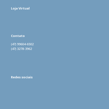
Loja Virtual
Acesse
Contato
(47) 99604-6502
(47) 3278-3962
(47) 99962-0160
vendas@lomecard.com.br
Redes sociais
Facebook
Instagram
LinkedIn